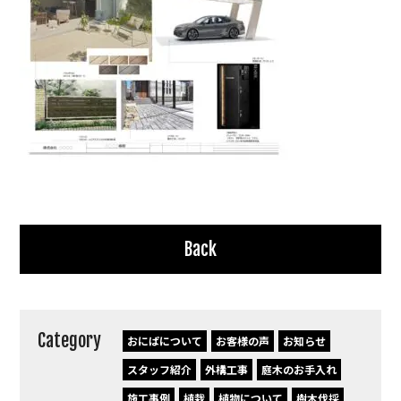
Back
Category
おにぱについて
お客様の声
お知らせ
スタッフ紹介
外構工事
庭木のお手入れ
施工事例
植栽
植物について
樹木伐採