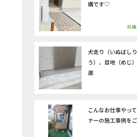
構です♡
外構
犬走り（いぬばし
う）、目地（めじ）
選
こんなお仕事やっ
ナーの施工事例を