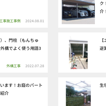
ク
介
工事施工事例
2024.08.01
り）、門柱（もんちゅ
【
外構でよく使う用語3
逆
外構工事
2022.07.28
ています！お庭のパート
生
ご紹介