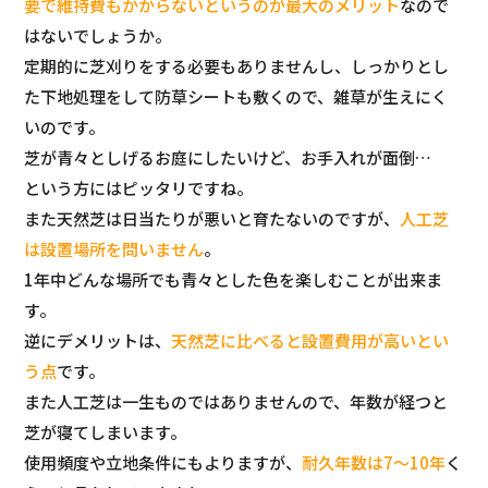
要で維持費もかからないというのが最大のメリット
なので
はないでしょうか。
定期的に芝刈りをする必要もありませんし、しっかりとし
た下地処理をして防草シートも敷くので、雑草が生えにく
いのです。
芝が青々としげるお庭にしたいけど、お手入れが面倒…
という方にはピッタリですね。
また天然芝は日当たりが悪いと育たないのですが、
人工芝
は設置場所を問いません
。
1年中どんな場所でも青々とした色を楽しむことが出来ま
す。
逆にデメリットは、
天然芝に比べると設置費用が高いとい
う点
です。
また人工芝は一生ものではありませんので、年数が経つと
芝が寝てしまいます。
使用頻度や立地条件にもよりますが、
耐久年数は7〜10年
く