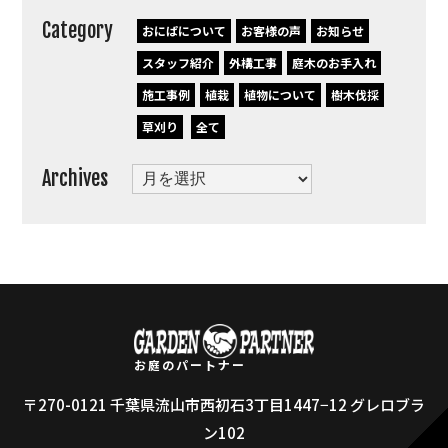
Category
おにぱについて
お客様の声
お知らせ
スタッフ紹介
外構工事
庭木のお手入れ
施工事例
植栽
植物について
樹木伐採
草刈り
全て
Archives
Archives
お庭のパートナー
〒270-0121 千葉県流山市西初石3丁目1447−12 グレロブラ
ン102