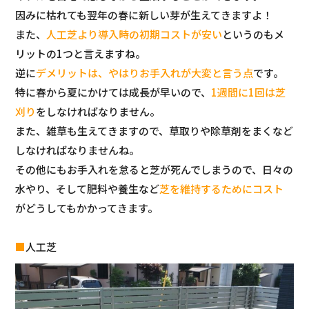
因みに枯れても翌年の春に新しい芽が生えてきますよ！
また、
人工芝より導入時の初期コストが安い
というのもメ
リットの1つと言えますね。
逆に
デメリットは、やはりお手入れが大変と言う点
です。
特に春から夏にかけては成長が早いので、
1週間に1回は芝
刈り
をしなければなりません。
また、雑草も生えてきますので、草取りや除草剤をまくなど
しなければなりませんね。
その他にもお手入れを怠ると芝が死んでしまうので、日々の
水やり、そして肥料や養生など
芝を維持するためにコスト
がどうしてもかかってきます。
■
人工芝