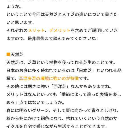
ょうか。
ということで今回は天然芝と人工芝の違いについて書きた
いと思います。
それぞれの
メリット
、
デメリット
を含めてご説明していき
ますので、是非最後まで読んでみてくださいね！
■
天然芝
天然芝は、芝草という植物を使って作る芝生のことです。
日本のお庭に多く使われているのは「
日本芝
」といわれる品
種で、
高温多湿の環境に強いのが特徴
です。
その他には寒さに強い「
西洋芝
」なんかもありますね。
メリットはなんといっても「
季節によって違った表情を楽し
める
」点ではないでしょうか。
春には明るいグリーン、そして夏に向かって青々としげり、
秋から冬にかけて褐色になり、枯れていくという自然のサ
イクルを自宅で感じながら生活することができます。