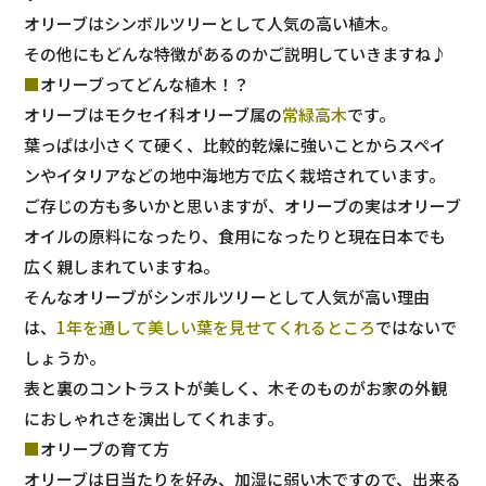
オリーブはシンボルツリーとして人気の高い植木。
その他にもどんな特徴があるのかご説明していきますね♪
■
オリーブってどんな植木！？
オリーブはモクセイ科オリーブ属の
常緑高木
です。
葉っぱは小さくて硬く、比較的乾燥に強いことからスペイ
ンやイタリアなどの地中海地方で広く栽培されています。
ご存じの方も多いかと思いますが、オリーブの実はオリーブ
オイルの原料になったり、食用になったりと現在日本でも
広く親しまれていますね。
そんなオリーブがシンボルツリーとして人気が高い理由
は、
1年を通して美しい葉を見せてくれるところ
ではないで
しょうか。
表と裏のコントラストが美しく、木そのものがお家の外観
におしゃれさを演出してくれます。
■
オリーブの育て方
オリーブは日当たりを好み、加湿に弱い木ですので、出来る