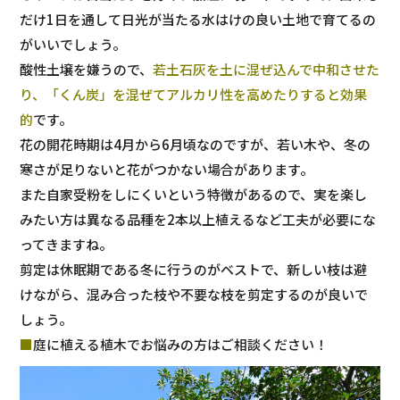
だけ1日を通して日光が当たる水はけの良い土地で育てるの
がいいでしょう。
酸性土壌を嫌うので、
若土石灰を土に混ぜ込んで中和させた
り、「
くん炭
」を混ぜてアルカリ性を高めたりすると効果
的
です。
花の開花時期は4月から6月頃なのですが、若い木や、冬の
寒さが足りないと花がつかない場合があります。
また自家受粉をしにくいという特徴があるので、実を楽し
みたい方は異なる品種を2本以上植えるなど工夫が必要にな
ってきますね。
剪定は休眠期である冬に行うのがベストで、新しい枝は避
けながら、混み合った枝や不要な枝を剪定するのが良いで
しょう。
■
庭に植える植木でお悩みの方はご相談ください！