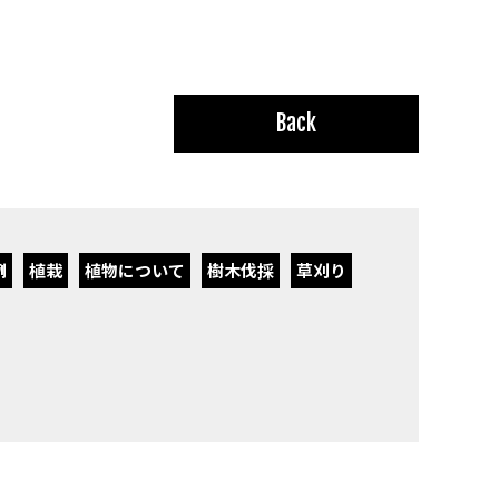
Back
例
植栽
植物について
樹木伐採
草刈り