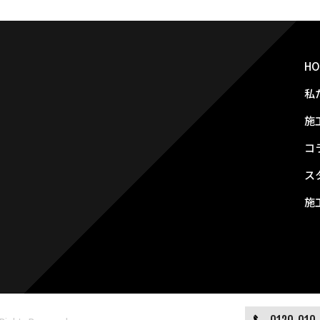
HO
私
施
コ
ス
施