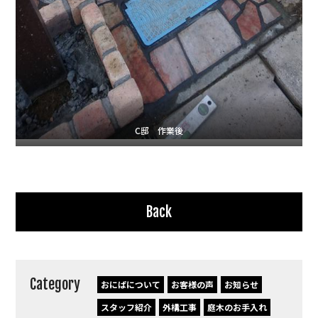
C邸 作業後
Back
Category
おにぱについて
お客様の声
お知らせ
スタッフ紹介
外構工事
庭木のお手入れ