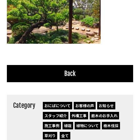
Back
Category
おにぱについて
お客様の声
お知らせ
スタッフ紹介
外構工事
庭木のお手入れ
施工事例
植栽
植物について
樹木伐採
草刈り
全て