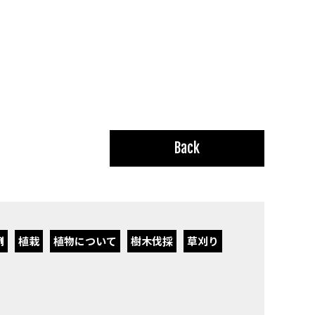
Back
例
植栽
植物について
樹木伐採
草刈り