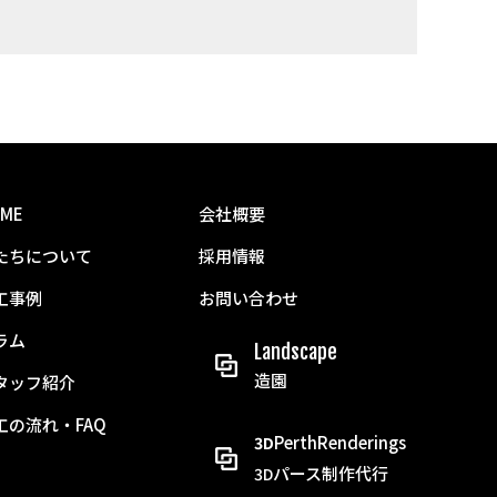
ME
会社概要
たちについて
採用情報
工事例
お問い合わせ
ラム
Landscape
造園
タッフ紹介
工の流れ・FAQ
PerthRenderings
3D
パース制作代行
3D