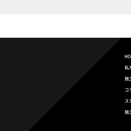
HO
私
施
コ
ス
施