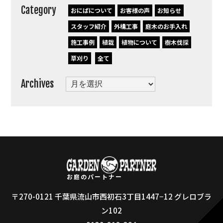
Category
おにぱについて
お客様の声
お知らせ
スタッフ紹介
外構工事
庭木のお手入れ
施工事例
植栽
植物について
樹木伐採
草刈り
全て
Archives
Archives
お庭のパートナー
〒270-0121 千葉県流山市西初石3丁目1447−12 グレロブラ
ン102